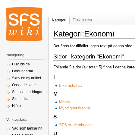
Kategori
Diskussion
Kategori:Ekonomi
Det finns för tillfället ingen text på denna sida
Navigering
Sidor i kategorin "Ekonomi"
Huvudsida
Följande 5 sidor (av totalt 5) finns i denna kate
Lathundarna
I
Skriv en ny artikel
Inkomstskatt
Önskade sidor
Senaste ändringarna
M
Slumpsida
Moms
Hjälp
Myndighetskapital
S
Verktygslåda
SFS studentbudget
Vad som länkar hit
U