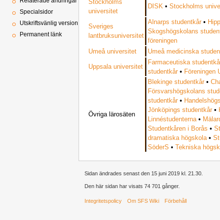
Relaterade ändringar
Stockholms
DISK
•
Stockholms univer
universitet
Specialsidor
Alnarps studentkår
•
Hip
Utskriftsvänlig version
Sveriges
Skogshögskolans studen
Permanent länk
lantbruksuniversitet
föreningen
Umeå universitet
Umeå medicinska studen
Farmaceutiska studentkå
Uppsala universitet
studentkår
•
Föreningen
Blekinge studentkår
•
Ch
Försvarshögskolans stud
studentkår
•
Handelshögs
Jönköpings studentkår
•
Övriga lärosäten
Linnéstudenterna
•
Mälar
Studentkåren i Borås
•
S
dramatiska högskola
•
St
SöderS
•
Tekniska högsk
Sidan ändrades senast den 15 juni 2019 kl. 21.30.
Den här sidan har visats 74 701 gånger.
Integritetspolicy
Om SFS Wiki
Förbehåll