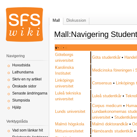
Mall
Diskussion
Mall:Navigering Studen
v
·
d
·
e
Göteborgs
Navigering
Göta studentkår
•
Handel
universitet
Huvudsida
Karolinska
Medicinska föreningen i
Lathundarna
Institutet
Skriv en ny artikel
Linköpings
Consensus
•
Linköpings 
universitet
Önskade sidor
Luleå tekniska
Senaste ändringarna
Luleå studentkår
•
Teknol
universitet
Slumpsida
Corpus medicum
•
Humani
Hjälp
Lunds universitet
Lundaekonomernas stude
universitet
•
Studentkåren
Verktygslåda
Malmö högskola
Malmö doktorandkår
•
Od
Vad som länkar hit
Mittuniversitetet
Härnösands studentkår