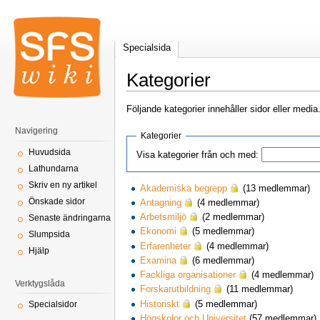
Specialsida
Kategorier
Följande kategorier innehåller sidor eller media
Navigering
Kategorier
Huvudsida
Visa kategorier från och med:
Lathundarna
Skriv en ny artikel
Akademiska begrepp
(13 medlemmar)
Önskade sidor
Antagning
(4 medlemmar)
Arbetsmiljö
(2 medlemmar)
Senaste ändringarna
Ekonomi
(5 medlemmar)
Slumpsida
Erfarenheter
(4 medlemmar)
Hjälp
Examina
(6 medlemmar)
Fackliga organisationer
(4 medlemmar)
Verktygslåda
Forskarutbildning
(11 medlemmar)
Historiskt
(5 medlemmar)
Specialsidor
Högskolor och Universitet
(57 medlemmar)