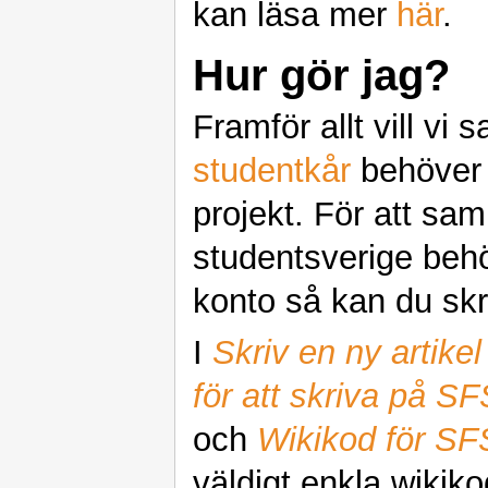
kan läsa mer
här
.
Hur gör jag?
Framför allt vill vi 
studentkår
behöver 
projekt. För att sam
studentsverige behöv
konto så kan du skri
I
Skriv en ny artikel
för att skriva på SF
och
Wikikod för SF
väldigt enkla wikik