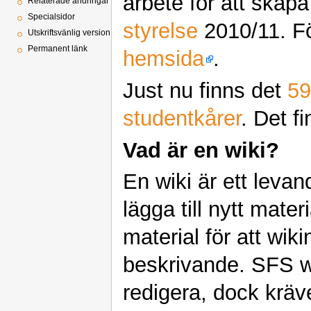
arbete för att skap
Relaterade ändringar
Specialsidor
styrelse
2010/11. Fö
Utskriftsvänlig version
Permanent länk
hemsida
.
Just nu finns det
59
studentkårer
. Det f
Vad är en wiki?
En wiki är ett leva
lägga till nytt mater
material för att wik
beskrivande. SFS wik
redigera, dock kräv