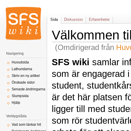
Sida
Diskussion
Erfarenheter
Välkommen til
(Omdirigerad från
Huv
Navigering
SFS wiki
samlar in
Huvudsida
Lathundarna
som är engagerad i 
Skriv en ny artikel
student, studentkårs
Önskade sidor
Senaste ändringarna
är det här platsen f
Slumpsida
Hjälp
ligger till med stud
Verktygslåda
som rör studentvärld
Vad som länkar hit