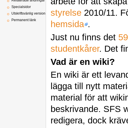
arbete för att skap
Relaterade ändringar
Specialsidor
styrelse
2010/11. Fö
Utskriftsvänlig version
Permanent länk
hemsida
.
Just nu finns det
59
studentkårer
. Det f
Vad är en wiki?
En wiki är ett leva
lägga till nytt mater
material för att wik
beskrivande. SFS wik
redigera, dock kräv