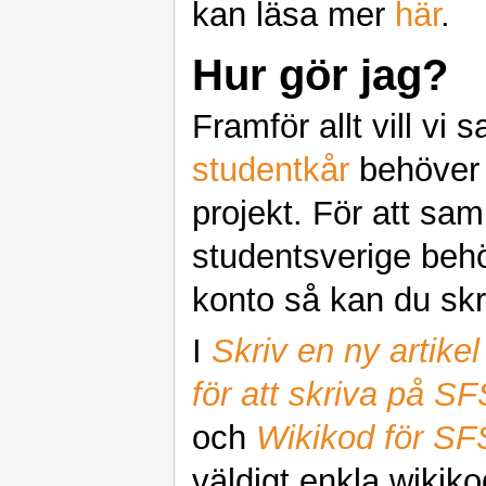
kan läsa mer
här
.
Hur gör jag?
Framför allt vill vi 
studentkår
behöver 
projekt. För att sam
studentsverige behöv
konto så kan du skri
I
Skriv en ny artikel
för att skriva på SF
och
Wikikod för SF
väldigt enkla wikik