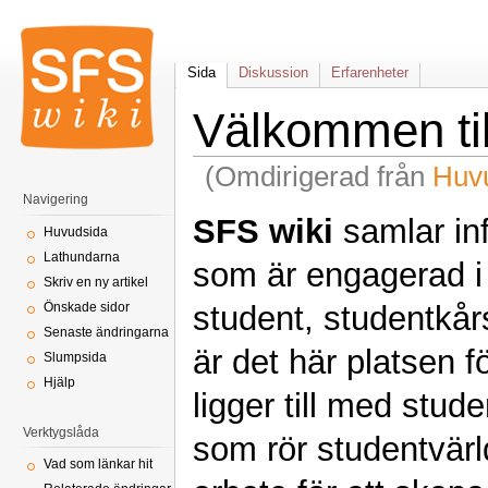
Sida
Diskussion
Erfarenheter
Välkommen til
(Omdirigerad från
Huv
Navigering
SFS wiki
samlar in
Huvudsida
Lathundarna
som är engagerad i 
Skriv en ny artikel
student, studentkårs
Önskade sidor
Senaste ändringarna
är det här platsen f
Slumpsida
Hjälp
ligger till med stud
Verktygslåda
som rör studentvärld
Vad som länkar hit