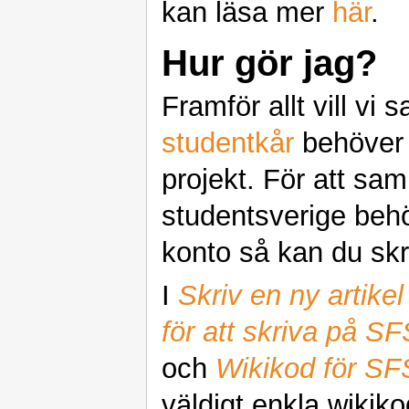
kan läsa mer
här
.
Hur gör jag?
Framför allt vill vi 
studentkår
behöver 
projekt. För att sam
studentsverige behöv
konto så kan du skri
I
Skriv en ny artikel
för att skriva på SF
och
Wikikod för SF
väldigt enkla wikik