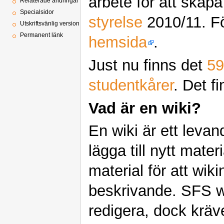
arbete för att skap
Relaterade ändringar
Specialsidor
styrelse
2010/11. Fö
Utskriftsvänlig version
Permanent länk
hemsida
.
Just nu finns det
59
studentkårer
. Det f
Vad är en wiki?
En wiki är ett leva
lägga till nytt mater
material för att wik
beskrivande. SFS wik
redigera, dock kräv