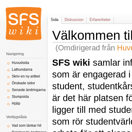
Sida
Diskussion
Erfarenheter
Välkommen til
(Omdirigerad från
Huv
Navigering
SFS wiki
samlar in
Huvudsida
Lathundarna
som är engagerad i 
Skriv en ny artikel
student, studentkårs
Önskade sidor
Senaste ändringarna
är det här platsen f
Slumpsida
Hjälp
ligger till med stud
Verktygslåda
som rör studentvärld
Vad som länkar hit