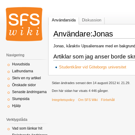
Användarsida
Diskussion
Användare:Jonas
Jonas, kåraktiv Upsaliensare med en bakgrund
Navigering
Artiklar som jag anser borde sk
Huvudsida
Studentkårer vid Göteborgs universitet
Lathundarna
Skriv en ny artikel
Sidan ändrades senast den 14 augusti 2012 kl. 21.29.
Önskade sidor
Den här sidan har visats 4 446 gånger.
Senaste ändringarna
Slumpsida
Integritetspolicy
Om SFS Wiki
Förbehåll
Hjälp
Verktygslåda
Vad som länkar hit