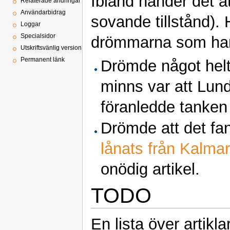
Ibland händer det a
Relaterade ändringar
Användarbidrag
sovande tillstånd).
Loggar
Specialsidor
drömmarna som ha
Utskriftsvänlig version
Permanent länk
Drömde något helt
minns var att Lund
föranledde tanken
Drömde att det f
lånats från Kalmar
onödig artikel.
TODO
En lista över artikl