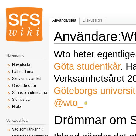
Användarsida
Diskussion
Användare:W
Wto heter egentlig
Navigering
Göta studentkår
. H
Huvudsida
Lathundarna
Verksamhetsåret 20
Skriv en ny artikel
Önskade sidor
Göteborgs universit
Senaste ändringarna
@wto_
Slumpsida
Hjälp
Drömmar om S
Verktygslåda
Vad som länkar hit