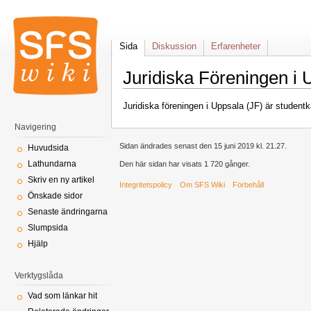
Sida
Diskussion
Erfarenheter
Juridiska Föreningen i 
Juridiska föreningen i Uppsala (JF) är student
Navigering
Sidan ändrades senast den 15 juni 2019 kl. 21.27.
Huvudsida
Lathundarna
Den här sidan har visats 1 720 gånger.
Skriv en ny artikel
Integritetspolicy
Om SFS Wiki
Förbehåll
Önskade sidor
Senaste ändringarna
Slumpsida
Hjälp
Verktygslåda
Vad som länkar hit