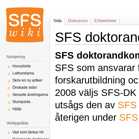
Sida
Diskussion
Erfarenheter
SFS doktoran
SFS doktorandko
Navigering
SFS som ansvarar f
Huvudsida
Lathundarna
forskarutbildning o
Skriv en ny artikel
Önskade sidor
2008 väljs SFS-DK
Senaste ändringarna
utsågs den av
SFS 
Slumpsida
Hjälp
återigen under
SFS 
Verktygslåda
Vad som länkar hit