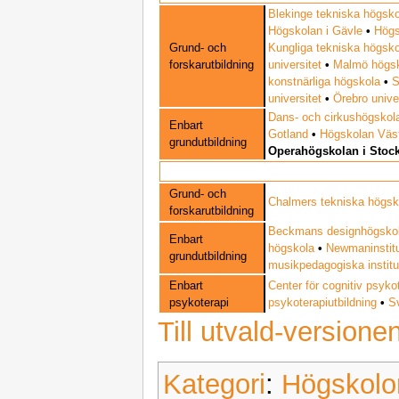
Blekinge tekniska högsko
Högskolan i Gävle
•
Högs
Grund- och
Kungliga tekniska högsk
forskarutbildning
universitet
•
Malmö högs
konstnärliga högskola
•
S
universitet
•
Örebro unive
Dans- och cirkushögskol
Enbart
Gotland
•
Högskolan Väs
grundutbildning
Operahögskolan i Stoc
Grund- och
Chalmers tekniska högsk
forskarutbildning
Beckmans designhögsko
Enbart
högskola
•
Newmaninstitu
grundutbildning
musikpedagogiska institu
Enbart
Center för cognitiv psyko
psykoterapi
psykoterapiutbildning
•
Sv
Till utvald-versione
Kategori
:
Högskolor