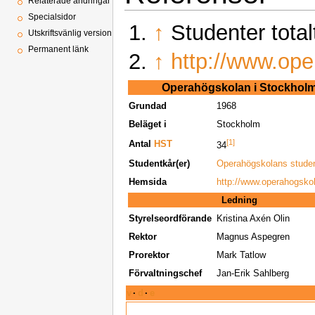
Relaterade ändringar
Specialsidor
↑
Studenter total
Utskriftsvänlig version
Permanent länk
↑
http://www.op
Operahögskolan i Stockhol
Grundad
1968
Beläget i
Stockholm
[1]
Antal
HST
34
Studentkår(er)
Operahögskolans stude
Hemsida
http://www.operahogsko
Ledning
Styrelseordförande
Kristina Axén Olin
Rektor
Magnus Aspegren
Prorektor
Mark Tatlow
Förvaltningschef
Jan-Erik Sahlberg
v
·
d
·
e