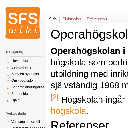
Sida
Diskussion
Erfarenheter
Operahögskol
Operahögskolan i
Navigering
högskola som bedri
Huvudsida
Lathundarna
utbildning med inri
Skriv en ny artikel
Önskade sidor
självständig 1968 me
Senaste ändringarna
Slumpsida
[2]
Högskolan ingår
Hjälp
högskola
.
Verktygslåda
Referenser
Vad som länkar hit