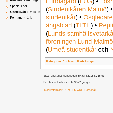
Lundagård
(
LUS
)
•
Lös
Relaterade ändringar
Specialsidor
(
Studentkåren Malmö
)
Utskriftsvänlig version
studentkår
)
•
Osqledar
Permanent länk
ängsblad
(
TLTH
)
•
Rept
(
Lunds samhällsvetarkå
föreningen Lund-Malm
(
Umeå studentkår
och
Kategorier
:
Stubbar
|
Kårtidningar
Sidan ändrades senast den 30 april 2018 kl. 15.51.
Den här sidan har visats 3 572 gånger.
Integritetspolicy
Om SFS Wiki
Förbehåll