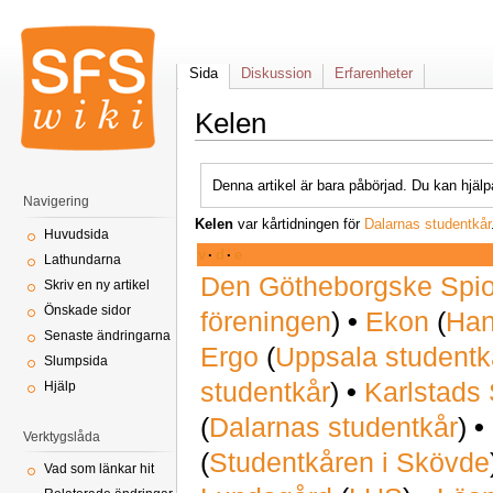
Sida
Diskussion
Erfarenheter
Kelen
Denna artikel är bara påbörjad. Du kan hjälp
Navigering
Kelen
var kårtidningen för
Dalarnas studentkår
Huvudsida
v
·
d
·
e
Lathundarna
Den Götheborgske Spi
Skriv en ny artikel
Önskade sidor
föreningen
)
•
Ekon
(
Han
Senaste ändringarna
Ergo
(
Uppsala studentk
Slumpsida
studentkår
)
•
Karlstads 
Hjälp
(
Dalarnas studentkår
)
•
Verktygslåda
(
Studentkåren i Skövde
Vad som länkar hit