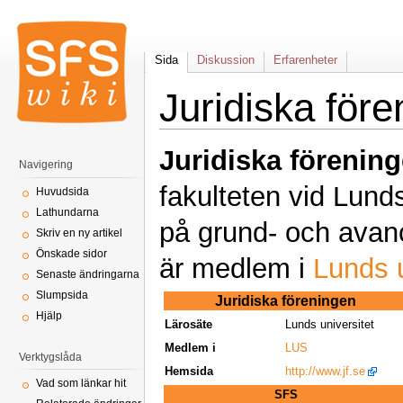
Sida
Diskussion
Erfarenheter
Juridiska för
Juridiska förening
Navigering
fakulteten vid Lund
Huvudsida
Lathundarna
på grund- och avanc
Skriv en ny artikel
Önskade sidor
är medlem i
Lunds u
Senaste ändringarna
Slumpsida
Juridiska föreningen
Hjälp
Lärosäte
Lunds universitet
Medlem i
LUS
Verktygslåda
Hemsida
http://www.jf.se
Vad som länkar hit
SFS