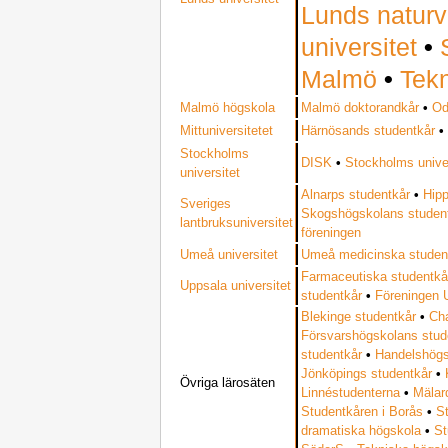
Lunds naturv
universitet
•
Malmö
•
Tekn
Malmö högskola
Malmö doktorandkår
•
Od
Mittuniversitetet
Härnösands studentkår
Stockholms
DISK
•
Stockholms univer
universitet
Alnarps studentkår
•
Hip
Sveriges
Skogshögskolans studen
lantbruksuniversitet
föreningen
Umeå universitet
Umeå medicinska studen
Farmaceutiska studentkå
Uppsala universitet
studentkår
•
Föreningen
Blekinge studentkår
•
Ch
Försvarshögskolans stud
studentkår
•
Handelshögs
Jönköpings studentkår
•
Övriga lärosäten
Linnéstudenterna
•
Mälar
Studentkåren i Borås
•
S
dramatiska högskola
•
St