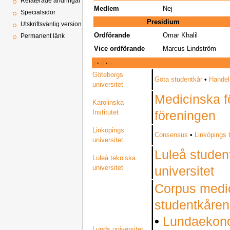
Relaterade ändringar
Medlem
Nej
Specialsidor
Presidium
Utskriftsvänlig version
Ordförande
Omar Khalil
Permanent länk
Vice ordförande
Marcus Lindström
v
·
d
·
e
Göteborgs
Göta studentkår
•
Handel
universitet
Medicinska f
Karolinska
Institutet
föreningen
Linköpings
Consensus
•
Linköpings 
universitet
Luleå studen
Luleå tekniska
universitet
universitet
Corpus med
studentkåren
•
Lundaekono
Lunds universitet