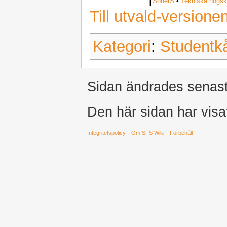
SöderS
•
Tekniska högsk
Till utvald-versione
Kategori
:
Studentk
Sidan ändrades senast 
Den här sidan har visa
Integritetspolicy
Om SFS Wiki
Förbehåll