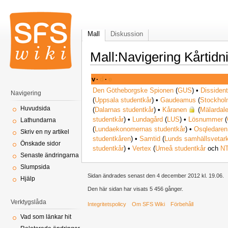
Mall
Diskussion
Mall:Navigering Kårtidn
v
·
d
·
e
Den Götheborgske Spionen
(
GUS
)
•
Dissiden
Navigering
(
Uppsala studentkår
)
•
Gaudeamus
(
Stockholm
Huvudsida
(
Dalarnas studentkår
)
•
Kåranen
(
Mälardal
studentkår
)
•
Lundagård
(
LUS
)
•
Lösnummer
(
Lathundarna
(
Lundaekonomernas studentkår
)
•
Osqledaren
Skriv en ny artikel
studentkåren
)
•
Samtid
(
Lunds samhällsvetar
Önskade sidor
studentkår
)
•
Vertex
(
Umeå studentkår
och
N
Senaste ändringarna
Slumpsida
Sidan ändrades senast den 4 december 2012 kl. 19.06.
Hjälp
Den här sidan har visats 5 456 gånger.
Verktygslåda
Integritetspolicy
Om SFS Wiki
Förbehåll
Vad som länkar hit