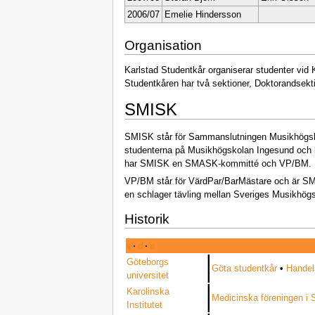
2006/07
Emelie Hindersson
Organisation
Karlstad Studentkår organiserar studenter vid 
Studentkåren har två sektioner, Doktorandsekt
SMISK
SMISK står för Sammanslutningen Musikhögsko
studenterna på Musikhögskolan Ingesund och b
har SMISK en SMASK-kommitté och VP/BM.
VP/BM står för VärdPar/BarMästare och är SM
en schlager tävling mellan Sveriges Musikhögs
Historik
v
·
d
·
e
Göteborgs
Göta studentkår
•
Handel
universitet
Karolinska
Medicinska föreningen i
Institutet