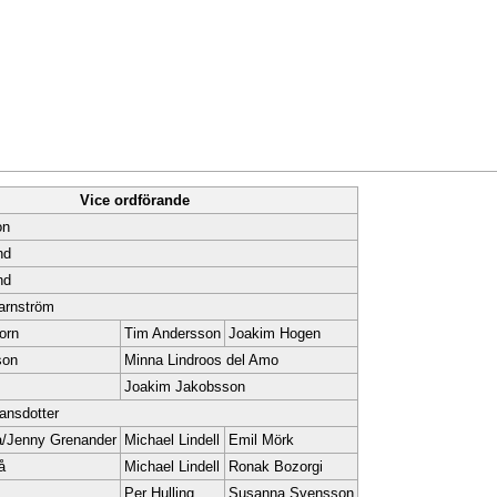
Vice ordförande
on
nd
nd
arnström
orn
Tim Andersson
Joakim Hogen
son
Minna Lindroos del Amo
Joakim Jakobsson
ansdotter
a/Jenny Grenander
Michael Lindell
Emil Mörk
å
Michael Lindell
Ronak Bozorgi
Per Hulling
Susanna Svensson