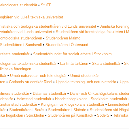
teknologers studentkår
•
StuFF
ogkåren vid Luleå tekniska universitet
stiska och teologiska studentkåren vid Lunds universitet
•
Juridiska förenin
etarkåren vid Lunds universitet
•
Studentkåren vid konstnärliga fakulteten i 
ontologiska studentkåren
•
Studentkåren Malmö
•
Studentkåren i Sundsvall
•
Studentkåren i Östersund
sitets studentkår
•
Studentförbundet för socialt arbete i Stockholm
pologernas akademiska studentkår
•
Lantmästarkåren
•
Skara studentkår
•
Sk
icinska föreningen
tkår
•
Umeå naturvetar- och teknologkår
•
Umeå studentkår
ren
•
Gotlands studentkår Rindi
•
Uppsala teknolog- och naturvetarkår
•
Uppsa
almers studentkår
•
Dalarnas studentkår
•
Dans- och Cirkushögskolans stude
udentkår
•
Halmstad studentkår
•
Handelshögskolans i Stockholm studentkår
Kristianstad studentkår
•
Kungliga musikhögskolans studentkår
•
Linnéstuden
tkår
•
Studentkåren i Borås
•
Studentkåren i Skövde
•
Studentkåren vid Högs
iska högskolan i Stockholm
•
Studentkåren på Konstfack
•
SöderS
•
Tekniska