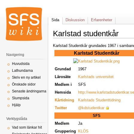
Sida
Diskussion
Erfarenheter
Karlstad studentkår
Karlstad Studentkår grundades 1967 i samband m
Karlstad Studentkår
Navigering
Huvudsida
Grundad
1967
Lathundarna
Lärosäte
Karlstads universitet
Skriv en ny artikel
Medlem i
SFS
Önskade sidor
Senaste ändringarna
Hemsida
http://www.karlstadstudentkar.s
Slumpsida
Kårtidning
Karlstads Studenttidning
Hjälp
Twitter
@kdstudentkar
SFS
Verktygslåda
Medlem
Ja
Vad som länkar hit
Gruppering
KLÖS