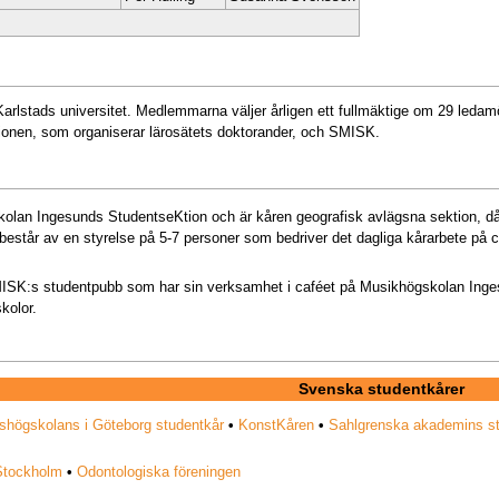
Karlstads universitet. Medlemmarna väljer årligen ett fullmäktige om 29 ledam
ionen, som organiserar lärosätets doktorander, och SMISK.
lan Ingesunds StudentseKtion och är kåren geografisk avlägsna sektion, då
estår av en styrelse på 5-7 personer som bedriver det dagliga kårarbete på
ISK:s studentpubb som har sin verksamhet i caféet på Musikhögskolan Ing
kolor.
Svenska studentkårer
shögskolans i Göteborg studentkår
•
KonstKåren
•
Sahlgrenska akademins s
 Stockholm
•
Odontologiska föreningen