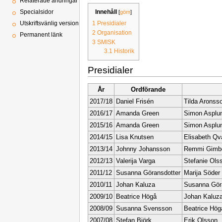
Relaterade ändringar
Innehåll
[
göm
]
Specialsidor
1
Presidialer
Utskriftsvänlig version
2
Organisation
Permanent länk
3
SMISK
3.1
Historik
Presidialer
År
Ordförande
2017/18
Daniel Frisén
Tilda Aronss
2016/17
Amanda Green
Simon Asplu
2015/16
Amanda Green
Simon Asplu
2014/15
Lisa Knutsen
Elisabeth Qv
2013/14
Johnny Johansson
Remmi Gimb
2012/13
Valerija Varga
Stefanie Ols
2011/12
Susanna Göransdotter
Marija Söder
2010/11
Johan Kaluza
Susanna Gör
2009/10
Beatrice Högå
Johan Kaluz
2008/09
Susanna Svensson
Beatrice Hög
2007/08
Stefan Björk
Erik Olsson