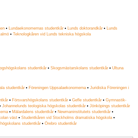
gen
•
Lundaekonomernas studentkår
•
Lunds doktorandkår
•
Lunds
Malmö
•
Teknologkåren vid Lunds tekniska högskola
ogshögskolans studentkår
•
Skogsmästarskolans studentkår
•
Ultuna
la studentkår
•
Föreningen Uppsalaekonomerna
•
Juridiska Föreningen i
ntkår
•
Försvarshögskolans studentkår
•
Gefle studentkår
•
Gymnastik-
•
Johannelunds teologiska högskolas studentkår
•
Jönköpings studentkår
terna
•
Mälardalens studentkår
•
Newmaninstitutets studentkår
•
kolan väst
•
Studentkåren vid Stockholms dramatiska högskola
•
 högskolans studentkår
•
Örebro studentkår