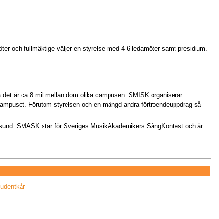
öter och fullmäktige väljer en styrelse med 4-6 ledamöter samt presidium.
 det är ca 8 mil mellan dom olika campusen. SMISK organiserar
 campuset. Förutom styrelsen och en mängd andra förtroendeuppdrag så
esund. SMASK står för Sveriges MusikAkademikers SångKontest och är
tudentkår