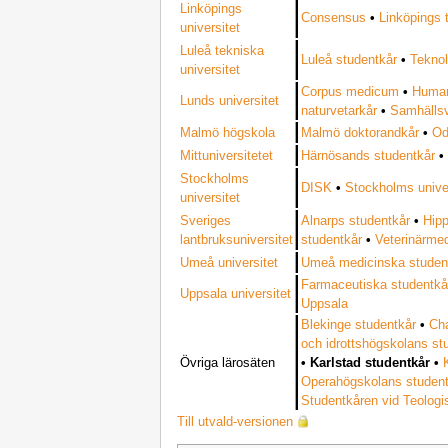
Linköpings
Consensus
•
Linköpings 
universitet
Luleå tekniska
Luleå studentkår
•
Teknol
universitet
Corpus medicum
•
Humani
Lunds universitet
naturvetarkår
•
Samhällsv
Malmö högskola
Malmö doktorandkår
•
Od
Mittuniversitetet
Härnösands studentkår
Stockholms
DISK
•
Stockholms univer
universitet
Sveriges
Alnarps studentkår
•
Hip
lantbruksuniversitet
studentkår
•
Veterinärmed
Umeå universitet
Umeå medicinska studen
Farmaceutiska studentkå
Uppsala universitet
Uppsala
Blekinge studentkår
•
Ch
och idrottshögskolans st
Övriga lärosäten
•
Karlstad studentkår
•
Operahögskolans studen
Studentkåren vid Teolog
Till utvald-versionen