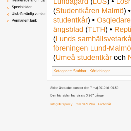
Lundagård
(
LUS
)
•
Lös
Relaterade ändringar
Specialsidor
(
Studentkåren Malmö
)
Utskriftsvänlig version
studentkår
)
•
Osqledar
Permanent länk
ängsblad
(
TLTH
)
•
Rept
(
Lunds samhällsvetarkå
föreningen Lund-Malm
(
Umeå studentkår
och
Kategorier
:
Stubbar
|
Kårtidningar
Sidan ändrades senast den 7 maj 2012 kl. 09.52.
Den här sidan har visats 3 267 gånger.
Integritetspolicy
Om SFS Wiki
Förbehåll