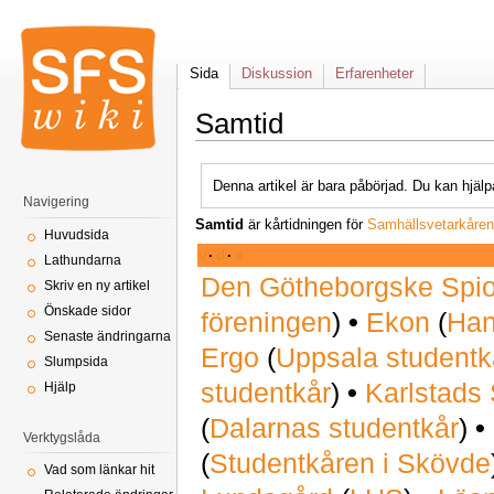
Sida
Diskussion
Erfarenheter
Samtid
Denna artikel är bara påbörjad. Du kan hjälp
Navigering
Samtid
är kårtidningen för
Samhällsvetarkåren 
Huvudsida
v
·
d
·
e
Lathundarna
Den Götheborgske Spi
Skriv en ny artikel
Önskade sidor
föreningen
)
•
Ekon
(
Han
Senaste ändringarna
Ergo
(
Uppsala studentk
Slumpsida
studentkår
)
•
Karlstads 
Hjälp
(
Dalarnas studentkår
)
•
Verktygslåda
(
Studentkåren i Skövde
Vad som länkar hit