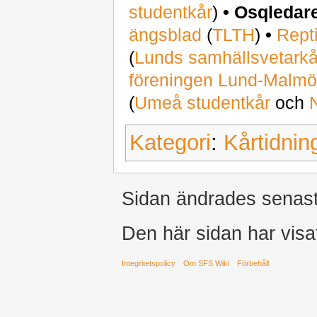
studentkår
)
•
Osqledar
ängsblad
(
TLTH
)
•
Rept
(
Lunds samhällsvetarkå
föreningen Lund-Malm
(
Umeå studentkår
och
Kategori
:
Kårtidnin
Sidan ändrades senast
Den här sidan har visa
Integritetspolicy
Om SFS Wiki
Förbehåll