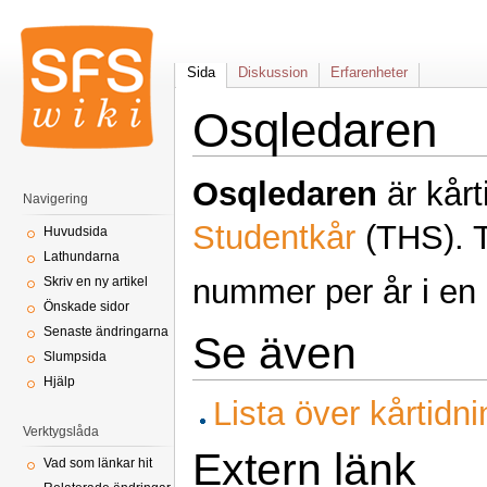
Sida
Diskussion
Erfarenheter
Osqledaren
Osqledaren
är kårt
Navigering
Studentkår
(THS). 
Huvudsida
Lathundarna
nummer per år i en
Skriv en ny artikel
Önskade sidor
Senaste ändringarna
Se även
Slumpsida
Hjälp
Lista över kårtidn
Verktygslåda
Extern länk
Vad som länkar hit