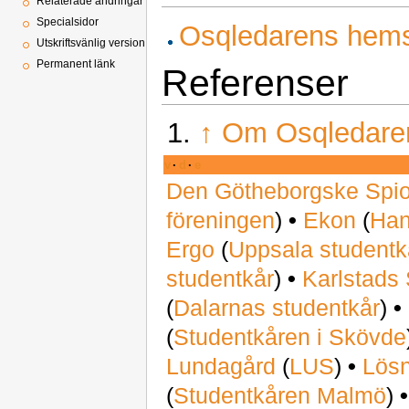
Relaterade ändringar
Specialsidor
Osqledarens hem
Utskriftsvänlig version
Permanent länk
Referenser
↑
Om Osqledare
v
·
d
·
e
Den Götheborgske Spi
föreningen
)
•
Ekon
(
Han
Ergo
(
Uppsala studentk
studentkår
)
•
Karlstads 
(
Dalarnas studentkår
)
•
(
Studentkåren i Skövde
Lundagård
(
LUS
)
•
Lös
(
Studentkåren Malmö
)