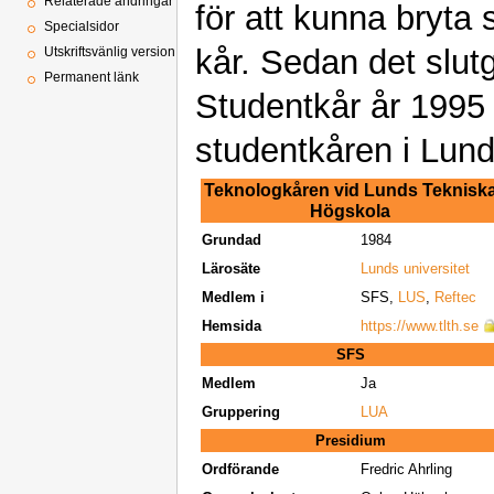
Relaterade ändringar
för att kunna bryta
Specialsidor
kår. Sedan det slut
Utskriftsvänlig version
Permanent länk
Studentkår år 1995
studentkåren i Lund
Teknologkåren vid Lunds Teknisk
Högskola
Grundad
1984
Lärosäte
Lunds universitet
Medlem i
SFS,
LUS
,
Reftec
Hemsida
https://www.tlth.se
SFS
Medlem
Ja
Gruppering
LUA
Presidium
Ordförande
Fredric Ahrling