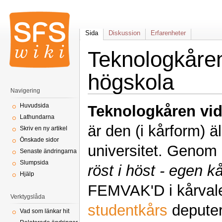
Sida
Diskussion
Erfarenheter
Teknologkåren
högskola
Navigering
Huvudsida
Teknologkåren vi
Lathundarna
är den (i kårform) 
Skriv en ny artikel
Önskade sidor
universitet. Genom
Senaste ändringarna
Slumpsida
röst i höst - egen kå
Hjälp
FEMVAK'D i kårvalet
Verktygslåda
studentkårs
deputer
Vad som länkar hit