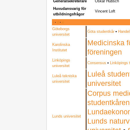
Generalsekreterare
Oskar Hübsch
Huvudansvarig för
Vincent Loft
utbildningsfrågor
v
·
d
·
e
Göteborgs
Göta studentkår
•
Handel
universitet
Medicinska f
Karolinska
Institutet
föreningen
Linköpings
Consensus
•
Linköpings 
universitet
Luleå studen
Luleå tekniska
universitet
universitet
Corpus med
studentkåren
Lundaekonom
Lunds universitet
Lunds naturv