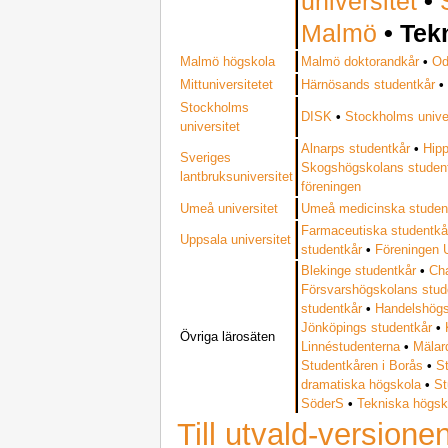
universitet
•
Malmö
•
Tek
Malmö högskola
Malmö doktorandkår
•
Od
Mittuniversitetet
Härnösands studentkår
Stockholms
DISK
•
Stockholms univer
universitet
Alnarps studentkår
•
Hip
Sveriges
Skogshögskolans studen
lantbruksuniversitet
föreningen
Umeå universitet
Umeå medicinska studen
Farmaceutiska studentkå
Uppsala universitet
studentkår
•
Föreningen
Blekinge studentkår
•
Ch
Försvarshögskolans stud
studentkår
•
Handelshögs
Jönköpings studentkår
•
Övriga lärosäten
Linnéstudenterna
•
Mälar
Studentkåren i Borås
•
S
dramatiska högskola
•
St
SöderS
•
Tekniska högsk
Till utvald-versione