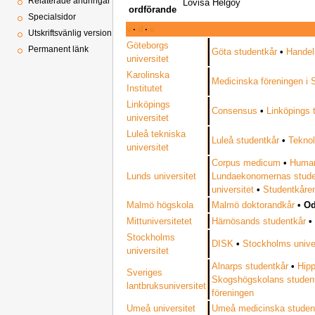
Relaterade ändringar
Lovisa Helgöy
ordförande
Specialsidor
v
·
d
·
e
Utskriftsvänlig version
Göteborgs
Permanent länk
Göta studentkår
•
Handel
universitet
Karolinska
Medicinska föreningen i
Institutet
Linköpings
Consensus
•
Linköpings 
universitet
Luleå tekniska
Luleå studentkår
•
Teknol
universitet
Corpus medicum
•
Humani
Lunds universitet
Lundaekonomernas stude
universitet
•
Studentkåren
Malmö högskola
Malmö doktorandkår
•
Od
Mittuniversitetet
Härnösands studentkår
Stockholms
DISK
•
Stockholms univer
universitet
Alnarps studentkår
•
Hip
Sveriges
Skogshögskolans studen
lantbruksuniversitet
föreningen
Umeå universitet
Umeå medicinska studen