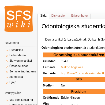
Sida
Diskussion
Erfarenheter
Odontologiska studentk
Denna artikel är bara påbörjad. Du kan hjälp
Navigering
Odontologiska studentkåren
är studentkåren 
Huvudsida
Odontologiska studentkåren
Lathundarna
Skriv en ny artikel
Grundad
1949
Önskade sidor
Lärosäte
Malmö högskola
Senaste ändringarna
Hemsida
http://www2.od.mah.se/studentk
Slumpsida
SFS
Hjälp
Medlem
Nej
Presidium
Verktygslåda
Ordförande
Eddie Nilsson
Vad som länkar hit
Vice