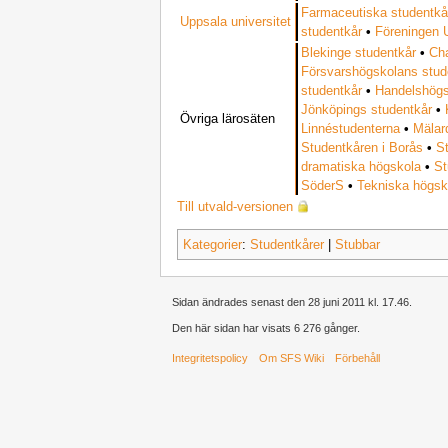
Farmaceutiska studentkå
Uppsala universitet
studentkår
•
Föreningen
Blekinge studentkår
•
Ch
Försvarshögskolans stud
studentkår
•
Handelshögs
Jönköpings studentkår
•
Övriga lärosäten
Linnéstudenterna
•
Mälar
Studentkåren i Borås
•
S
dramatiska högskola
•
St
SöderS
•
Tekniska högsk
Till utvald-versionen
Kategorier
:
Studentkårer
|
Stubbar
Sidan ändrades senast den 28 juni 2011 kl. 17.46.
Den här sidan har visats 6 276 gånger.
Integritetspolicy
Om SFS Wiki
Förbehåll