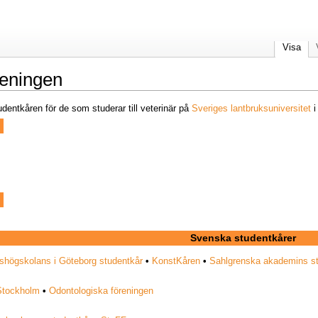
Visa
reningen
dentkåren för de som studerar till veterinär på
Sveriges lantbruksuniversitet
i
Svenska studentkårer
shögskolans i Göteborg studentkår
•
KonstKåren
•
Sahlgrenska akademins s
 Stockholm
•
Odontologiska föreningen