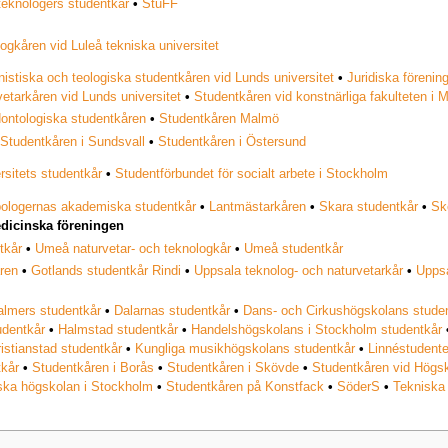
teknologers studentkår
•
StuFF
ogkåren vid Luleå tekniska universitet
stiska och teologiska studentkåren vid Lunds universitet
•
Juridiska förenin
etarkåren vid Lunds universitet
•
Studentkåren vid konstnärliga fakulteten i 
ontologiska studentkåren
•
Studentkåren Malmö
•
Studentkåren i Sundsvall
•
Studentkåren i Östersund
sitets studentkår
•
Studentförbundet för socialt arbete i Stockholm
pologernas akademiska studentkår
•
Lantmästarkåren
•
Skara studentkår
•
Sk
dicinska föreningen
tkår
•
Umeå naturvetar- och teknologkår
•
Umeå studentkår
ren
•
Gotlands studentkår Rindi
•
Uppsala teknolog- och naturvetarkår
•
Uppsa
almers studentkår
•
Dalarnas studentkår
•
Dans- och Cirkushögskolans stude
udentkår
•
Halmstad studentkår
•
Handelshögskolans i Stockholm studentkår
istianstad studentkår
•
Kungliga musikhögskolans studentkår
•
Linnéstudent
tkår
•
Studentkåren i Borås
•
Studentkåren i Skövde
•
Studentkåren vid Högs
iska högskolan i Stockholm
•
Studentkåren på Konstfack
•
SöderS
•
Tekniska