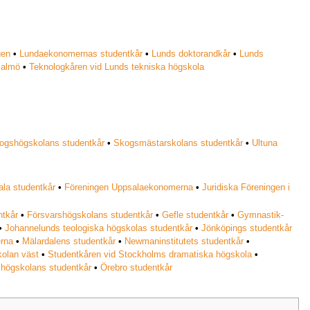
gen
•
Lundaekonomernas studentkår
•
Lunds doktorandkår
•
Lunds
Malmö
•
Teknologkåren vid Lunds tekniska högskola
ogshögskolans studentkår
•
Skogsmästarskolans studentkår
•
Ultuna
la studentkår
•
Föreningen Uppsalaekonomerna
•
Juridiska Föreningen i
ntkår
•
Försvarshögskolans studentkår
•
Gefle studentkår
•
Gymnastik-
•
Johannelunds teologiska högskolas studentkår
•
Jönköpings studentkår
erna
•
Mälardalens studentkår
•
Newmaninstitutets studentkår
•
kolan väst
•
Studentkåren vid Stockholms dramatiska högskola
•
 högskolans studentkår
•
Örebro studentkår