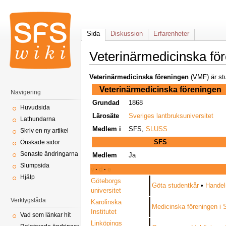
Sida
Diskussion
Erfarenheter
Veterinärmedicinska fö
Veterinärmedicinska föreningen
(VMF) är stu
Veterinärmedicinska föreningen
Navigering
Grundad
1868
Huvudsida
Lärosäte
Sveriges lantbruksuniversitet
Lathundarna
Medlem i
SFS,
SLUSS
Skriv en ny artikel
SFS
Önskade sidor
Senaste ändringarna
Medlem
Ja
Slumpsida
v
·
d
·
e
Hjälp
Göteborgs
Göta studentkår
•
Handel
universitet
Verktygslåda
Karolinska
Medicinska föreningen i
Institutet
Vad som länkar hit
Linköpings