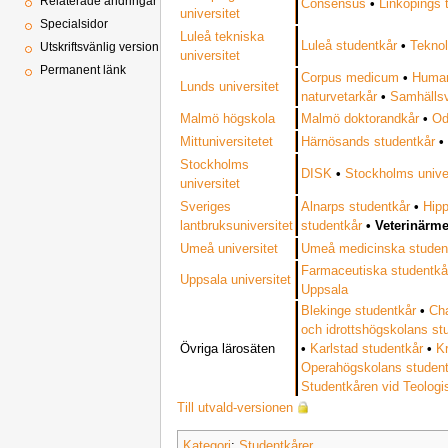
Relaterade ändringar
Consensus
•
Linköpings 
universitet
Specialsidor
Luleå tekniska
Luleå studentkår
•
Teknol
Utskriftsvänlig version
universitet
Permanent länk
Corpus medicum
•
Humani
Lunds universitet
naturvetarkår
•
Samhällsv
Malmö högskola
Malmö doktorandkår
•
Od
Mittuniversitetet
Härnösands studentkår
Stockholms
DISK
•
Stockholms univer
universitet
Sveriges
Alnarps studentkår
•
Hip
lantbruksuniversitet
studentkår
•
Veterinärme
Umeå universitet
Umeå medicinska studen
Farmaceutiska studentkå
Uppsala universitet
Uppsala
Blekinge studentkår
•
Ch
och idrottshögskolans st
Övriga lärosäten
•
Karlstad studentkår
•
Kr
Operahögskolans studen
Studentkåren vid Teolog
Till utvald-versionen
Kategori
:
Studentkårer